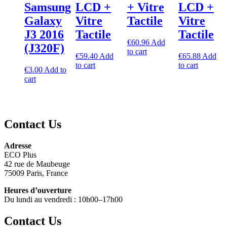
Samsung
LCD +
+ Vitre
LCD +
Galaxy
Vitre
Tactile
Vitre
J3 2016
Tactile
Tactile
€
60.96
Add
(J320F)
to cart
€
59.40
Add
€
65.88
Add
to cart
to cart
€
3.00
Add to
cart
Contact Us
Adresse
ECO Plus
42 rue de Maubeuge
75009 Paris, France
Heures d’ouverture
Du lundi au vendredi : 10h00–17h00
Contact Us