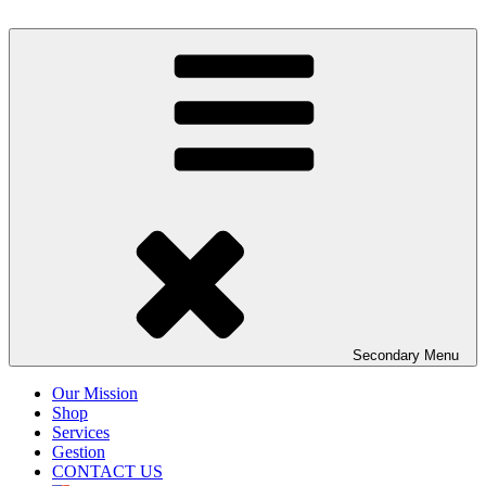
Skip
to
content
Secondary
Menu
Our Mission
Shop
Services
Gestion
CONTACT US