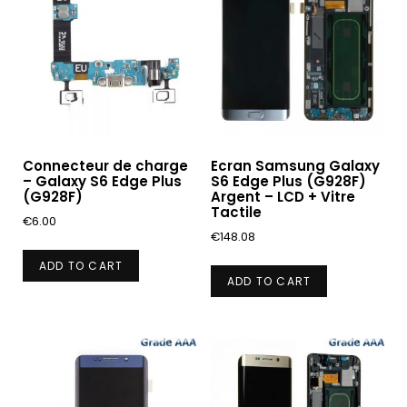
Connecteur de charge
Ecran Samsung Galaxy
– Galaxy S6 Edge Plus
S6 Edge Plus (G928F)
(G928F)
Argent – LCD + Vitre
Tactile
€
6.00
€
148.08
ADD TO CART
ADD TO CART