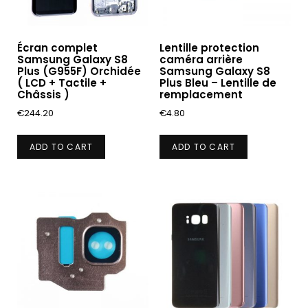
Écran complet
Lentille protection
Samsung Galaxy S8
caméra arrière
Plus (G955F) Orchidée
Samsung Galaxy S8
( LCD + Tactile +
Plus Bleu – Lentille de
Châssis )
remplacement
€
244.20
€
4.80
ADD TO CART
ADD TO CART