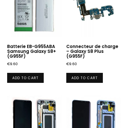
Batterie EB-G955ABA
Connecteur de charge
Samsung Galaxy S8+
– Galaxy S8 Plus
(G955F)
(G955F)
€
9.60
€
9.60
ADD TO CART
ADD TO CART