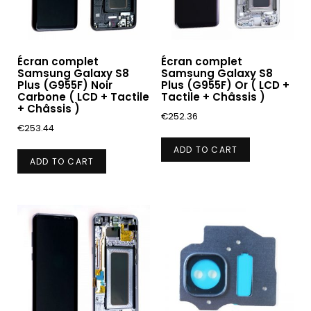
Écran complet
Écran complet
Samsung Galaxy S8
Samsung Galaxy S8
Plus (G955F) Noir
Plus (G955F) Or ( LCD +
Carbone ( LCD + Tactile
Tactile + Châssis )
+ Châssis )
€
252.36
€
253.44
ADD TO CART
ADD TO CART