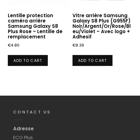
Lentille protection
Vitre arrière Samsung
caméra arrière
Galaxy S8 Plus (G955F)
Samsung Galaxy S8
Noir/Argent/Or/Rose/Bl
Plus Rose – Lentille de
eu/Violet – Avec logo +
remplacement
Adhesif
€
4.80
€
8.39
ADD TO CART
ADD TO CART
CONTACT US
Adresse
ECO Plus