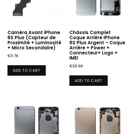
Caméra Avant iPhone
Châssis Complet
6S Plus (Capteur de
Coque Arrière iPhone
Proximité + Luminosité
6S Plus Argent – Coque
+ Micro Secondaire)
Arrière + Power +
Connecteur+ Logo +
€
11.76
IMEI
€
29.99
ADD TO CART
ADD TO CART