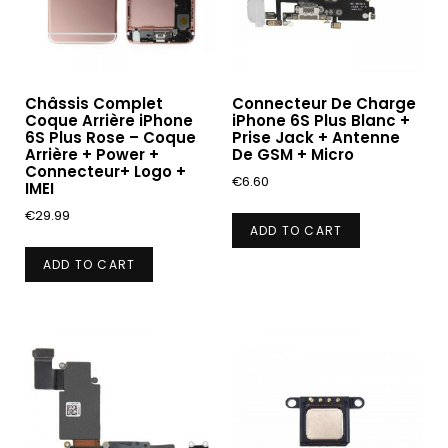
Châssis Complet
Connecteur De Charge
Coque Arrière iPhone
iPhone 6S Plus Blanc +
6S Plus Rose – Coque
Prise Jack + Antenne
Arrière + Power +
De GSM + Micro
Connecteur+ Logo +
€
6.60
IMEI
€
29.99
ADD TO CART
ADD TO CART