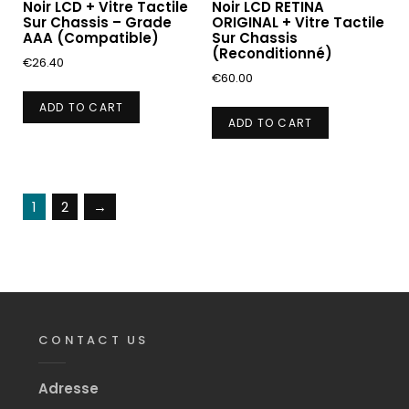
Noir LCD + Vitre Tactile
Noir LCD RETINA
Sur Chassis – Grade
ORIGINAL + Vitre Tactile
AAA (Compatible)
Sur Chassis
(Reconditionné)
€
26.40
€
60.00
ADD TO CART
ADD TO CART
1
2
→
CONTACT US
Adresse