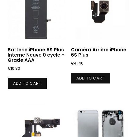
Batterie iPhone 6S Plus
Caméra Arrière iPhone
Interne Neuve 0 cycle –
6S Plus
Grade AAA
€
41.40
€
10.80
ADD TO CART
ADD TO CART