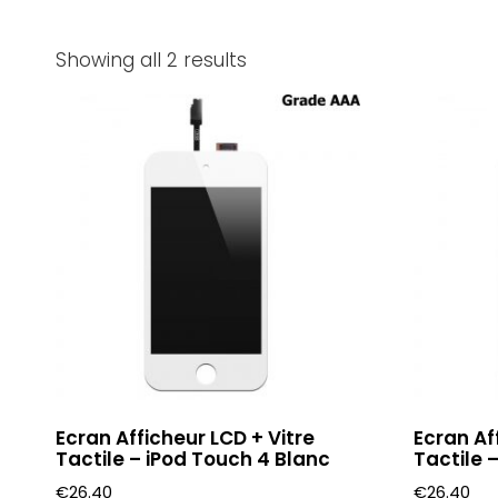
Showing all 2 results
Ecran Afficheur LCD + Vitre
Ecran Af
Tactile – iPod Touch 4 Blanc
Tactile 
€
26.40
€
26.40