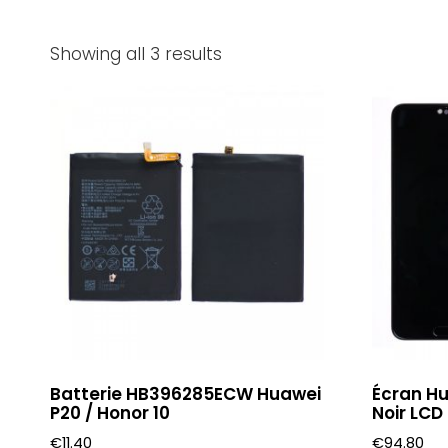
Showing all 3 results
Batterie HB396285ECW Huawei
Écran Hu
P20 / Honor 10
Noir LCD 
€
11.40
€
94.80