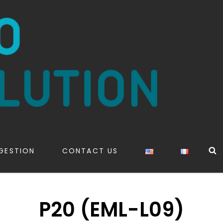
S
GESTION
CONTACT US
P20 (EML-L09)