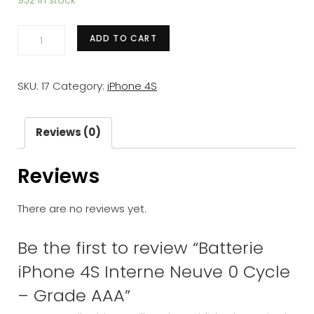
932 in stock
Batterie
ADD TO CART
iPhone
4S
SKU:
17
Category:
iPhone 4S
Interne
Neuve
0
Reviews (0)
Cycle
Reviews
-
Grade
There are no reviews yet.
AAA
quantity
Be the first to review “Batterie
iPhone 4S Interne Neuve 0 Cycle
– Grade AAA”