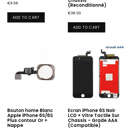
Chassis
€
4.56
(Reconditionné)
€
36.00
ADD TO CART
ADD TO CART
Bouton home Blanc
Ecran iPhone 6S Noir
Apple iPhone 6S/6S
LCD + Vitre Tactile Sur
Plus contour Or +
Chassis – Grade AAA
Nappe
(Compatible)