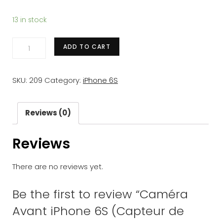
13 in stock
Caméra
ADD TO CART
Avant
iPhone
SKU:
209
Category:
iPhone 6S
6S
(Capteur
de
Reviews (0)
Proximité
Reviews
+
Luminosité
There are no reviews yet.
+
Micro
Be the first to review “Caméra
Secondaire)
Avant iPhone 6S (Capteur de
quantity