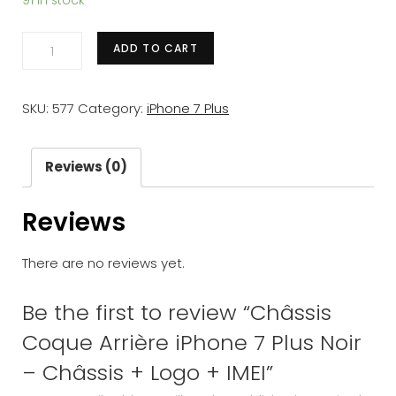
91 in stock
Châssis
ADD TO CART
Coque
Arrière
SKU:
577
Category:
iPhone 7 Plus
iPhone
7
Plus
Reviews (0)
Noir
Reviews
-
Châssis
There are no reviews yet.
+
Logo
Be the first to review “Châssis
+
Coque Arrière iPhone 7 Plus Noir
IMEI
quantity
– Châssis + Logo + IMEI”