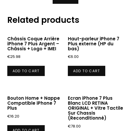
Related products
Châssis Coque Arrière
Haut-parleur iPhone 7
iPhone 7 Plus Argent –
Plus externe (HP du
Châssis + Logo + IMEI
bas)
€
25.98
€
6.00
ADD TO CART
ADD TO CART
Bouton Home + Nappe
Ecran iPhone 7 Plus
Compatible iPhone 7
Blanc LCD RETINA
Plus
ORIGINAL + Vitre Tactile
Sur Chassis
€
16.20
(Reconditionné)
€
78.00
ADD TO CART