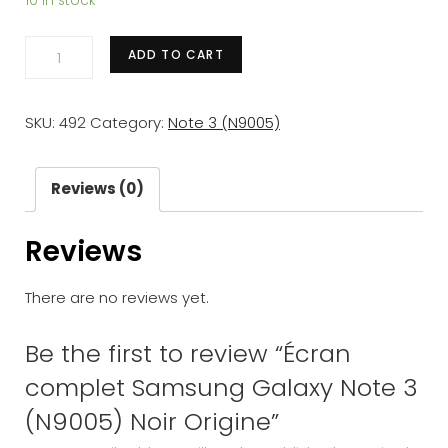
10 in stock
Écran
ADD TO CART
complet
Samsung
SKU:
492
Category:
Note 3 (N9005)
Galaxy
Note
3
Reviews (0)
(N9005)
Reviews
Noir
Origine
There are no reviews yet.
quantity
Be the first to review “Écran
complet Samsung Galaxy Note 3
(N9005) Noir Origine”