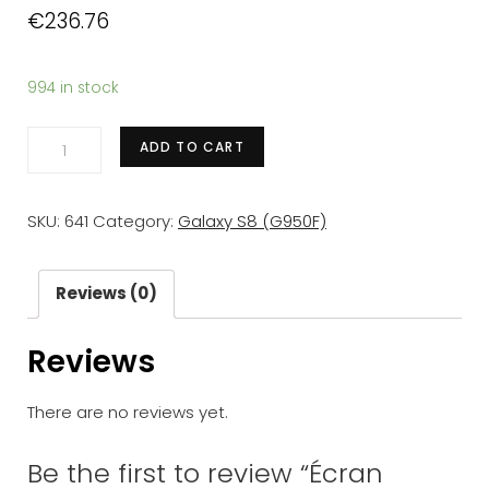
€
236.76
994 in stock
Écran
ADD TO CART
complet
Samsung
SKU:
641
Category:
Galaxy S8 (G950F)
Galaxy
S8
(G950F)
Reviews (0)
Argent
Reviews
Polaire
(
There are no reviews yet.
LCD
+
Be the first to review “Écran
Tactile