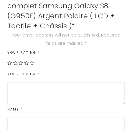
complet Samsung Galaxy S8
+
Châssis
(G950F) Argent Polaire ( LCD +
)
Tactile + Châssis )”
quantity
Your email address will not be published.
Required
fields are marked
*
YOUR RATING
*
YOUR REVIEW
*
NAME
*