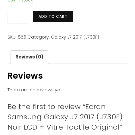
994 in stock
Ecran
ADD TO CART
Samsung
Galaxy
SKU:
856
Category:
Galaxy J7 2017 (J730F)
J7
2017
(J730F)
Reviews (0)
Noir
Reviews
LCD
+
There are no reviews yet.
Vitre
Tactile
Be the first to review “Ecran
Original
Samsung Galaxy J7 2017 (J730F)
quantity
Noir LCD + Vitre Tactile Original”