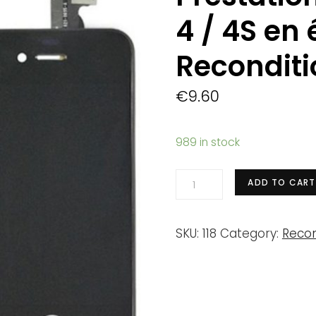
4 / 4S en
Recondit
€
9.60
989 in stock
Prestation
ADD TO CART
de
remise
SKU:
118
Category:
Reco
iPhone
4
/
4S