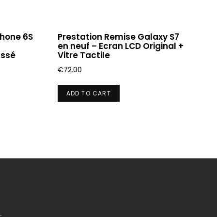
Phone 6S
Prestation Remise Galaxy S7
en neuf – Ecran LCD Original +
assé
Vitre Tactile
€
72.00
ADD TO CART
r