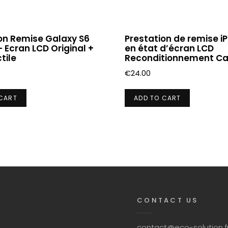
on Remise Galaxy S6
Prestation de remise i
– Ecran LCD Original +
en état d’écran LCD
tile
Reconditionnement C
€
24.00
 CART
ADD TO CART
CONTACT US
contact@eco-solution.f