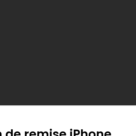
earch
n de remise iPhone