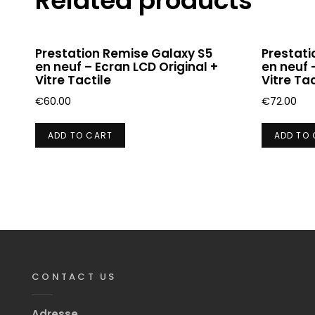
Related products
Prestation Remise Galaxy S5
Prestati
en neuf – Ecran LCD Original +
en neuf 
Vitre Tactile
Vitre Tac
€
60.00
€
72.00
ADD TO CART
ADD TO
CONTACT US
Adresse