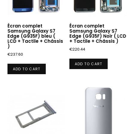
Écran complet
Écran complet
Samsung Galaxy S7
Samsung Galaxy S7
Edge (G935F) bleu (
Edge (G935F) Noir ( LCD
LCD + Tactile + Châssis
+ Tactile + Châssis )
)
€
220.44
€
237.60
ADD TO CART
ADD TO CART