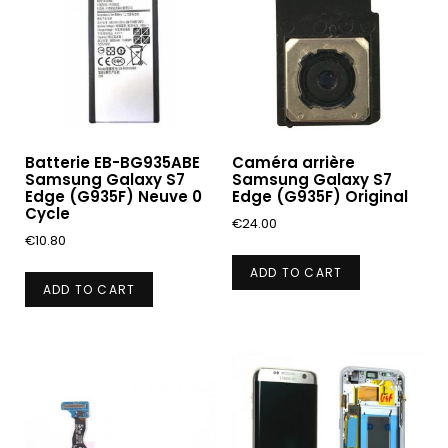
Batterie EB-BG935ABE
Caméra arrière
Samsung Galaxy S7
Samsung Galaxy S7
Edge (G935F) Neuve 0
Edge (G935F) Original
Cycle
€
24.00
€
10.80
ADD TO CART
ADD TO CART