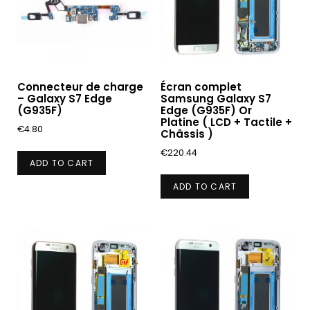
Connecteur de charge
Écran complet
– Galaxy S7 Edge
Samsung Galaxy S7
(G935F)
Edge (G935F) Or
Platine ( LCD + Tactile +
€
4.80
Châssis )
€
220.44
ADD TO CART
ADD TO CART