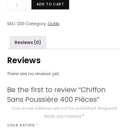
Chiffon
ADD TO CART
Sans
Poussière
SKU:
1201
Category:
Outils
400
Pièces
quantity
Reviews (0)
Reviews
There are no reviews yet.
Be the first to review “Chiffon
Sans Poussière 400 Pièces”
Your email address will not be published.
Required
fields are marked
*
YOUR RATING
*