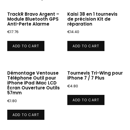
TrackR Bravo Argent –
Kaisi 38 en 1 tournevis
Module Bluetooth GPS
de précision Kit de
Anti-Perte Alarme
réparation
€
17.76
€
14.40
ADD TO CART
ADD TO CART
Démontage Ventouse
Tournevis Tri-Wing pour
Téléphone Outil pour
iPhone 7 / 7 Plus
iPhone iPad iMac LCD
€
4.80
Écran Ouverture Outils
57mm
ADD TO CART
€
1.80
ADD TO CART