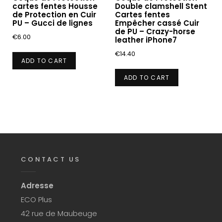
cartes fentes Housse
Double clamshell Stent
de Protection en Cuir
Cartes fentes
PU – Gucci de lignes
Empêcher cassé Cuir
de PU – Crazy-horse
€
6.00
leather iPhone7
€
14.40
ADD TO CART
ADD TO CART
CONTACT US
Adresse
ECO Plus
42 rue de Maubeuge