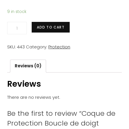
9 in stock
Coque
ADD TO CART
de
Protection
SKU:
443
Category:
Protection
Boucle
de
doigt
Reviews (0)
Empêcher
Reviews
cassé
Cuir
There are no reviews yet.
de
bovins
Be the first to review “Coque de
-
Protection Boucle de doigt
Chevalier