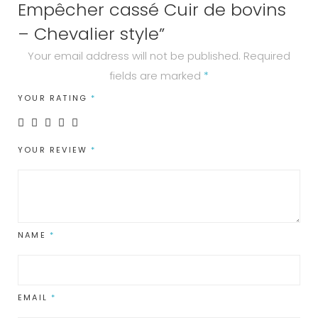
style
Empêcher cassé Cuir de bovins
quantity
– Chevalier style”
Your email address will not be published.
Required
fields are marked
*
YOUR RATING
*
YOUR REVIEW
*
NAME
*
EMAIL
*