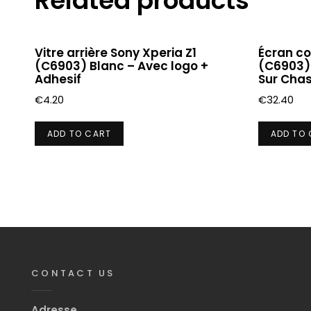
Related products
Vitre arrière Sony Xperia Z1
Écran co
(C6903) Blanc – Avec logo +
(C6903) 
Adhesif
Sur Chas
€
4.20
€
32.40
ADD TO CART
ADD TO
CONTACT US
Adresse