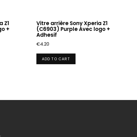
a Z1
Vitre arrière Sony Xperia Z1
go +
(C6903) Purple Avec logo +
Adhesif
€
4.20
ADD TO CART
r