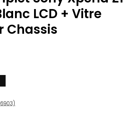
lanc LCD + Vitre
ur Chassis
C6903)