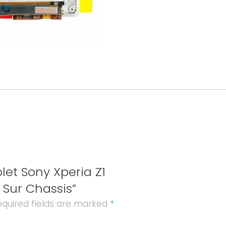
LCD
+
Vitre
Tactile
Sur
Chassis
quantity
let Sony Xperia Z1
 Sur Chassis”
quired fields are marked
*