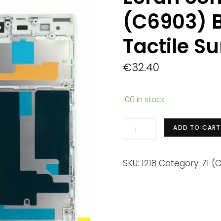
(C6903) B
Tactile S
€
32.40
100 in stock
Écran
ADD TO CART
complet
Sony
SKU:
1218
Category:
Z1 (
Xperia
Z1
(C6903)
Blanc