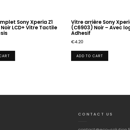
mplet Sony Xperia Z1
Vitre arrière Sony Xperi
Noir LCD+ Vitre Tactile
(C6903) Noir – Avec lo
sis
Adhesif
€
4.20
 CART
ADD TO CART
CONTACT US
contact@eco-solution.f