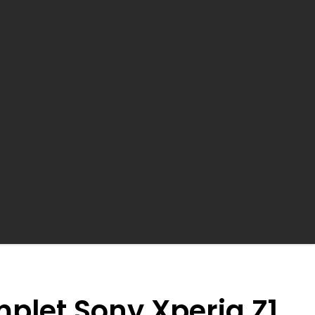
earch
plet Sony Xperia Z1