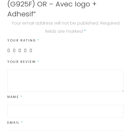
quantity
(G925F) OR – Avec logo +
Adhesif”
Your email address will not be published.
Required
fields are marked
*
YOUR RATING
*
YOUR REVIEW
*
NAME
*
EMAIL
*