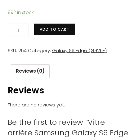
892 in stock
Vitre
ADD TO CART
arrière
Samsung
SKU:
254
Category:
Galaxy S6 Edge (G925F)
Galaxy
S6
Edge
Reviews (0)
(G925F)
Reviews
OR
-
There are no reviews yet.
Avec
logo
Be the first to review “Vitre
+
arrière Samsung Galaxy S6 Edge
Adhesif