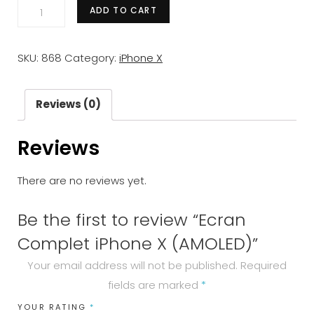
Ecran
ADD TO CART
Complet
iPhone
SKU:
868
Category:
iPhone X
X
(AMOLED)
quantity
Reviews (0)
Reviews
There are no reviews yet.
Be the first to review “Ecran
Complet iPhone X (AMOLED)”
Your email address will not be published.
Required
fields are marked
*
YOUR RATING
*