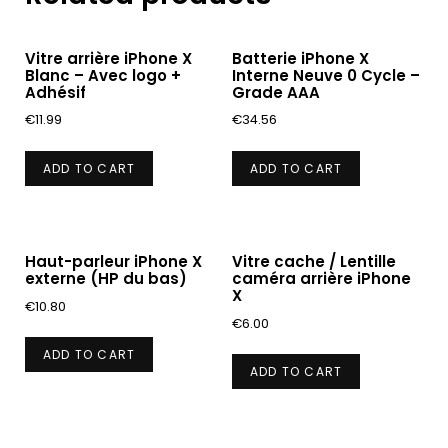
Vitre arrière iPhone X
Batterie iPhone X
Blanc – Avec logo +
Interne Neuve 0 Cycle –
Adhésif
Grade AAA
€
11.99
€
34.56
ADD TO CART
ADD TO CART
Haut-parleur iPhone X
Vitre cache / Lentille
externe (HP du bas)
caméra arrière iPhone
X
€
10.80
€
6.00
ADD TO CART
ADD TO CART